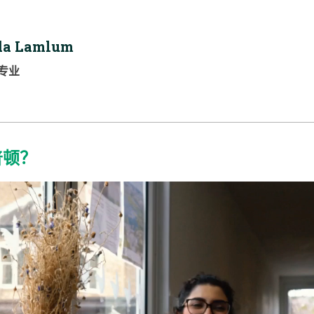
a Lamlum
专业
普顿？